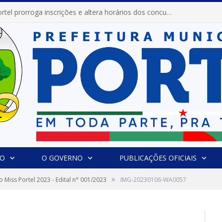
Prefeitura de Portel prorroga inscrições e altera horários dos concursos “Musa” e “Miss Mix Verão 2026”
IO
O GOVERNO
PUBLICAÇÕES OFICIAIS
»
 Miss Portel 2023 - Edital n° 001/2023
IMG-20230106-WA0057