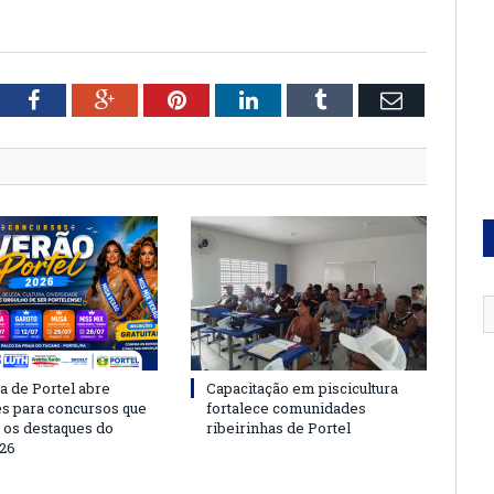
tter
Facebook
Google+
Pinterest
LinkedIn
Tumblr
Email
a de Portel abre
Capacitação em piscicultura
es para concursos que
fortalece comunidades
 os destaques do
ribeirinhas de Portel
26