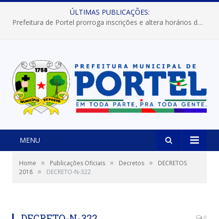
ÚLTIMAS PUBLICAÇÕES:
Prefeitura de Portel prorroga inscrições e altera horários dos concursos “Musa” e “Miss Mix Verão 2026”
MENU
»
»
»
Home
Publicações Oficiais
Decretos
DECRETOS
»
2018
DECRETO-N-322
DECRETO-N-322
0