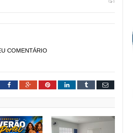
0
EU COMENTÁRIO
tter
Facebook
Google+
Pinterest
LinkedIn
Tumblr
Email