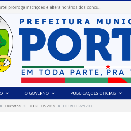
Prefeitura de Portel prorroga inscrições e altera horários dos concursos “Musa” e “Miss Mix Verão 2026”
IO
O GOVERNO
PUBLICAÇÕES OFICIAIS
»
»
»
Decretos
DECRETOS 2019
DECRETO-Nº1203