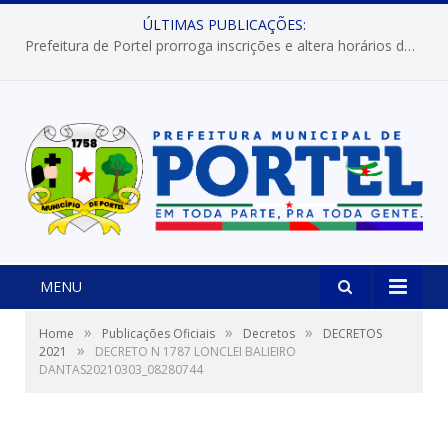
ÚLTIMAS PUBLICAÇÕES:
Prefeitura de Portel prorroga inscrições e altera horários dos concursos “Musa” e “Miss Mix Verão 2026”
MENU
»
»
»
Home
Publicações Oficiais
Decretos
DECRETOS
»
2021
DECRETO N 1787 LONCLEI BALIEIRO
DANTAS20210303_08280744