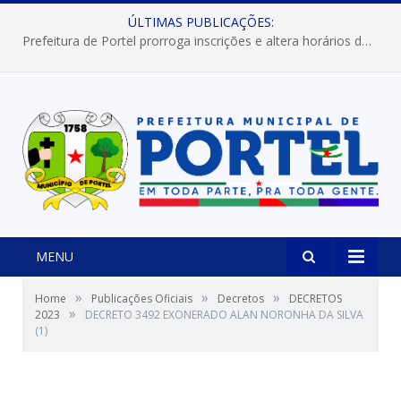
ÚLTIMAS PUBLICAÇÕES:
Prefeitura de Portel prorroga inscrições e altera horários dos concursos “Musa” e “Miss Mix Verão 2026”
MENU
»
»
»
Home
Publicações Oficiais
Decretos
DECRETOS
»
2023
DECRETO 3492 EXONERADO ALAN NORONHA DA SILVA
(1)