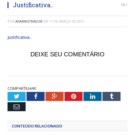
Justificativa..
0
POR
ADMINISTRADOR
EM
11 DE MARÇO DE 2021
Justificativa..
DEIXE SEU COMENTÁRIO
COMPARTILHAR:
Twitter
Facebook
Google+
Pinterest
LinkedIn
Tumblr
Email
CONTEÚDO RELACIONADO