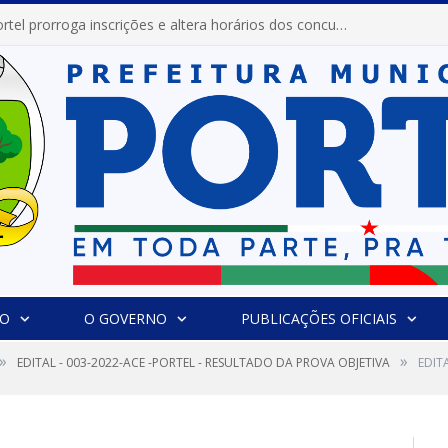
Prefeitura de Portel prorroga inscrições e altera horários dos concursos “Musa” e “Miss Mix Verão 2026”
IO
O GOVERNO
PUBLICAÇÕES OFICIAIS
»
»
EDITAL - 003-2022-ACE -PORTEL - RESULTADO DA PROVA OBJETIVA
EDIT