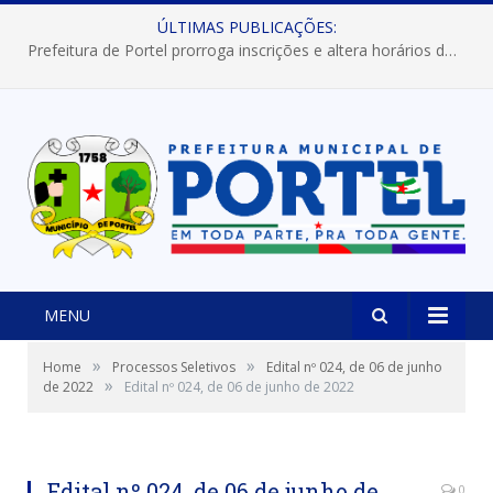
ÚLTIMAS PUBLICAÇÕES:
Prefeitura de Portel prorroga inscrições e altera horários dos concursos “Musa” e “Miss Mix Verão 2026”
MENU
»
»
Home
Processos Seletivos
Edital nº 024, de 06 de junho
»
de 2022
Edital nº 024, de 06 de junho de 2022
Edital nº 024, de 06 de junho de
0