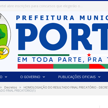
Prefeitura de Portel abre inscrições para concursos que elegerão os destaques do Verão 2026
IO
O GOVERNO
PUBLICAÇÕES OFICIAIS
»
»
Decretos
HOMOLOGAÇÃO DO RESULTADO FINAL PRECATÓRIO - DECRETO 
O FINAL PRECATÓRIO(1)