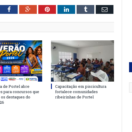
tter
Facebook
Google+
Pinterest
LinkedIn
Tumblr
Email
a de Portel abre
Capacitação em piscicultura
es para concursos que
fortalece comunidades
 os destaques do
ribeirinhas de Portel
26