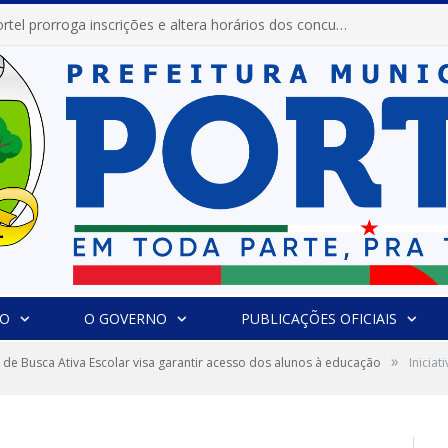
Prefeitura de Portel prorroga inscrições e altera horários dos concursos “Musa” e “Miss Mix Verão 2026”
IO
O GOVERNO
PUBLICAÇÕES OFICIAIS
»
va de Busca Ativa Escolar visa garantir acesso dos alunos à educação
Iniciat