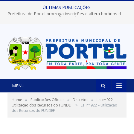
ÚLTIMAS PUBLICAÇÕES:
Prefeitura de Portel prorroga inscrições e altera horários dos concursos “Musa” e “Miss Mix Verão 2026”
MENU
»
»
»
Home
Publicações Oficiais
Decretos
Lei nº 922 -
»
Utilização dos Recursos do FUNDEF
Lei nº 922 – Utilização
dos Recursos do FUNDEF