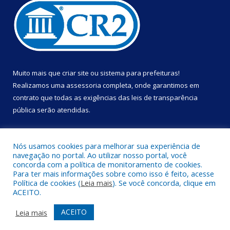
Muito mais que
criar site
ou
sistema para prefeituras
!
Realizamos uma
assessoria
completa, onde garantimos em
contrato que todas as exigências das
leis de transparência
pública
serão atendidas.
Conheça o
PNTP
e o
Radar da Transparência Pública
Nós usamos cookies para melhorar sua experiência de
navegação no portal. Ao utilizar nosso portal, você
concorda com a política de monitoramento de cookies.
Para ter mais informações sobre como isso é feito, acesse
Política de cookies (
Leia mais
). Se você concorda, clique em
Todos os direitos reservados a Prefeitura Municipal de Portel.
ACEITO.
Mapa do Site
Acessar Área Administrativa
ACEITO
Leia mais
Acessar Webmail