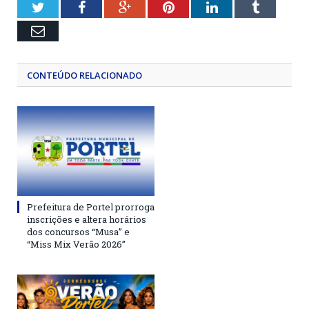
Twitter
Facebook
Google+
Pinterest
LinkedIn
Tumblr
Email
CONTEÚDO RELACIONADO
Prefeitura de Portel prorroga
inscrições e altera horários
dos concursos “Musa” e
“Miss Mix Verão 2026”