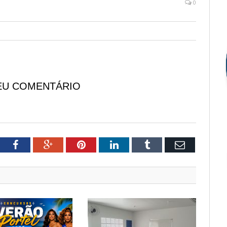
0
EU COMENTÁRIO
tter
Facebook
Google+
Pinterest
LinkedIn
Tumblr
Email