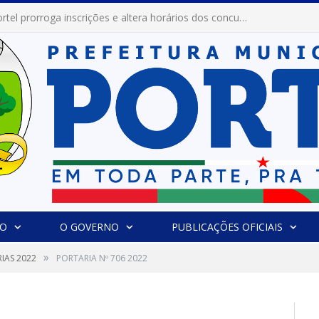
Prefeitura de Portel abre inscrições para concursos que elegerão os destaques do Verão 2026
IO
O GOVERNO
PUBLICAÇÕES OFICIAIS
»
IAS 2022
PORTARIA Nº 706 2022