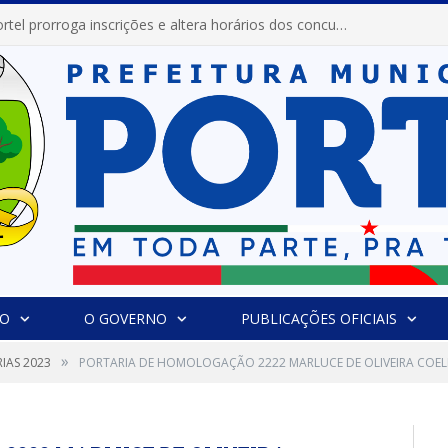
Prefeitura de Portel prorroga inscrições e altera horários dos concursos “Musa” e “Miss Mix Verão 2026”
IO
O GOVERNO
PUBLICAÇÕES OFICIAIS
»
IAS 2023
PORTARIA DE HOMOLOGAÇÃO 2222 MARLUCE DE OLIVEIRA COE