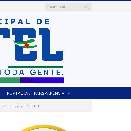
PORTAL DA TRANSPARÊNCIA
LHO20230628_13563481