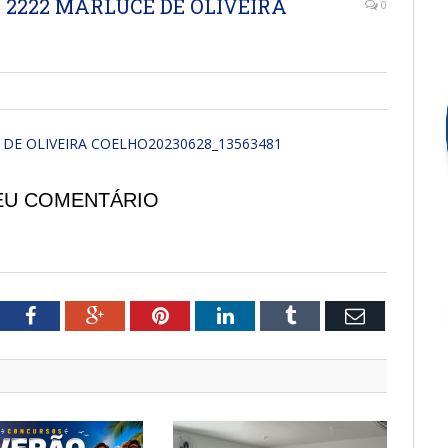
2222 MARLUCE DE OLIVEIRA
0
DE OLIVEIRA COELHO20230628_13563481
EU COMENTÁRIO
tter
Facebook
Google+
Pinterest
LinkedIn
Tumblr
Email