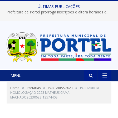
ÚLTIMAS PUBLICAÇÕES:
Prefeitura de Portel prorroga inscrições e altera horários dos concursos “Musa” e “Miss Mix Verão 2026”
MENU
»
»
»
Home
Portarias
PORTARIAS 2023
PORTARIA DE
HOMOLOGAÇÃO 2223 MATHEUS GAMA
MACHADO20230628_13574408