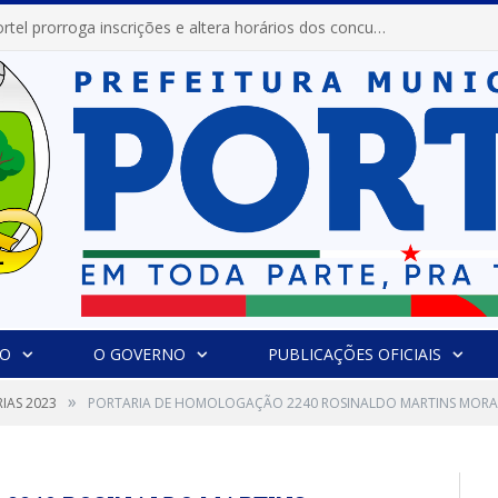
Prefeitura de Portel prorroga inscrições e altera horários dos concursos “Musa” e “Miss Mix Verão 2026”
IO
O GOVERNO
PUBLICAÇÕES OFICIAIS
»
IAS 2023
PORTARIA DE HOMOLOGAÇÃO 2240 ROSINALDO MARTINS MORA