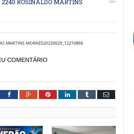
 2240 ROSINALDO MARTINS
0
O MARTINS MORAES20230629_12210866
EU COMENTÁRIO
tter
Facebook
Google+
Pinterest
LinkedIn
Tumblr
Email