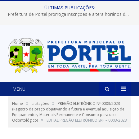
ÚLTIMAS PUBLICAÇÕES:
Prefeitura de Portel prorroga inscrições e altera horários dos concursos “Musa” e “Miss Mix Verão 2026”
MENU
»
»
Home
Licitações
PREGÃO ELETRÔNICO Nº 0003/2023
(Registro de preço objetivando a futura e eventual aquisição de
Equipamentos, Materiais Permanente e Consumo para uso
»
Odontológico)
EDITAL PREGÃO ELETRÔNICO SRP – 0003-2023