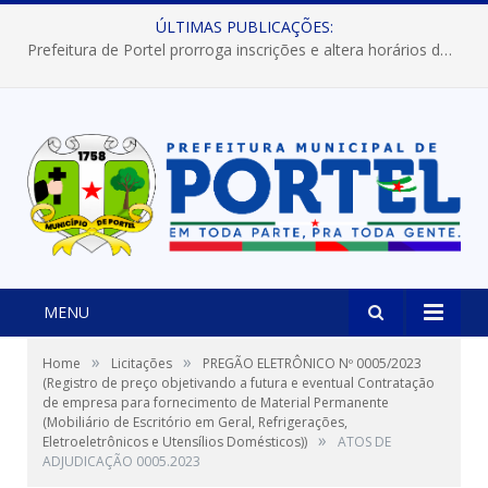
ÚLTIMAS PUBLICAÇÕES:
Prefeitura de Portel prorroga inscrições e altera horários dos concursos “Musa” e “Miss Mix Verão 2026”
MENU
»
»
Home
Licitações
PREGÃO ELETRÔNICO Nº 0005/2023
(Registro de preço objetivando a futura e eventual Contratação
de empresa para fornecimento de Material Permanente
(Mobiliário de Escritório em Geral, Refrigerações,
»
Eletroeletrônicos e Utensílios Domésticos))
ATOS DE
ADJUDICAÇÃO 0005.2023