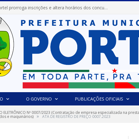
Prefeitura de Portel prorroga inscrições e altera horários dos concursos “Musa” e “Miss Mix Verão 2026”
IO
O GOVERNO
PUBLICAÇÕES OFICIAIS
 ELETRÔNICO Nº 0007/2023 (Contratação de empresa especializada na prestaç
»
dos e maquinários)
ATA DE REGISTRO DE PREÇO 0007.2023