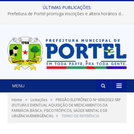
ÚLTIMAS PUBLICAÇÕES:
Prefeitura de Portel prorroga inscrições e altera horários dos concursos “Musa” e “Miss Mix Verão 2026”
MENU
»
»
Home
Licitações
PREGÃO ELETRÔNICO Nº 009/2022-SRP
(FUTURA E EVENTUAL AQUISIÇÃO DE MEDICAMENTOS DA
FARMÁCIA BÁSICA, PSICOTRÓPICOS, SAÚDE MENTAL E DE
»
URGÊNCIA/EMERGÊNCIA)
TERMO DE REFERÊNCIA