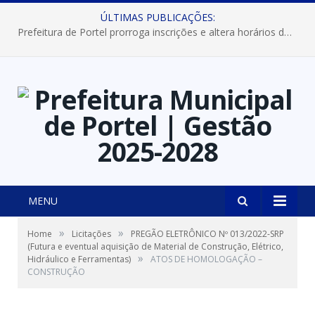
ÚLTIMAS PUBLICAÇÕES:
Prefeitura de Portel prorroga inscrições e altera horários dos concursos “Musa” e “Miss Mix Verão 2026”
MENU
»
»
Home
Licitações
PREGÃO ELETRÔNICO Nº 013/2022-SRP
(Futura e eventual aquisição de Material de Construção, Elétrico,
»
Hidráulico e Ferramentas)
ATOS DE HOMOLOGAÇÃO –
CONSTRUÇÃO