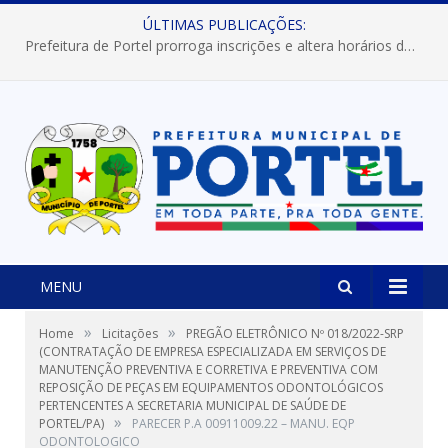
ÚLTIMAS PUBLICAÇÕES:
Prefeitura de Portel prorroga inscrições e altera horários dos concursos “Musa” e “Miss Mix Verão 2026”
MENU
»
»
Home
Licitações
PREGÃO ELETRÔNICO Nº 018/2022-SRP
(CONTRATAÇÃO DE EMPRESA ESPECIALIZADA EM SERVIÇOS DE
MANUTENÇÃO PREVENTIVA E CORRETIVA E PREVENTIVA COM
REPOSIÇÃO DE PEÇAS EM EQUIPAMENTOS ODONTOLÓGICOS
PERTENCENTES A SECRETARIA MUNICIPAL DE SAÚDE DE
»
PORTEL/PA)
PARECER P.A 00911009.22 – MANU. EQP
ODONTOLOGICO