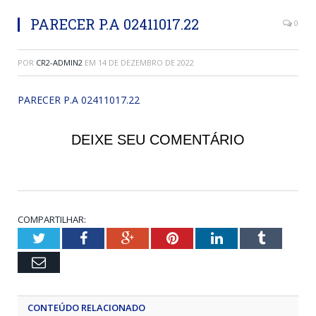
PARECER P.A 02411017.22
0
POR
CR2-ADMIN2
EM
14 DE DEZEMBRO DE 2022
PARECER P.A 02411017.22
DEIXE SEU COMENTÁRIO
COMPARTILHAR:
Twitter
Facebook
Google+
Pinterest
LinkedIn
Tumblr
Email
CONTEÚDO RELACIONADO