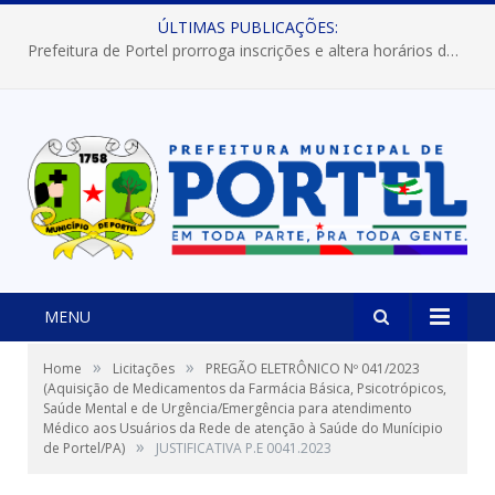
ÚLTIMAS PUBLICAÇÕES:
Prefeitura de Portel prorroga inscrições e altera horários dos concursos “Musa” e “Miss Mix Verão 2026”
MENU
»
»
Home
Licitações
PREGÃO ELETRÔNICO Nº 041/2023
(Aquisição de Medicamentos da Farmácia Básica, Psicotrópicos,
Saúde Mental e de Urgência/Emergência para atendimento
Médico aos Usuários da Rede de atenção à Saúde do Munícipio
»
de Portel/PA)
JUSTIFICATIVA P.E 0041.2023