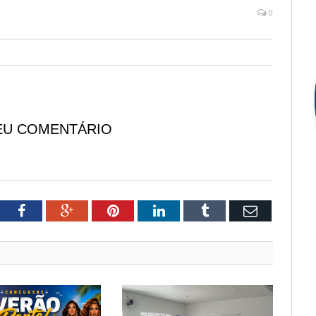
0
EU COMENTÁRIO
tter
Facebook
Google+
Pinterest
LinkedIn
Tumblr
Email