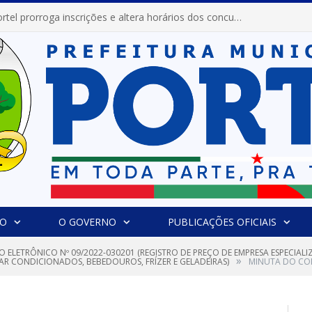
Prefeitura de Portel prorroga inscrições e altera horários dos concursos “Musa” e “Miss Mix Verão 2026”
IO
O GOVERNO
PUBLICAÇÕES OFICIAIS
O ELETRÔNICO Nº 09/2022-030201 (REGISTRO DE PREÇO DE EMPRESA ESPECIAL
»
AR CONDICIONADOS, BEBEDOUROS, FRÍZER E GELADEIRAS)
MINUTA DO C