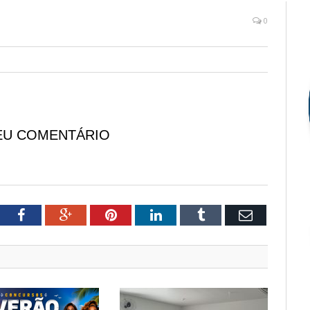
0
EU COMENTÁRIO
tter
Facebook
Google+
Pinterest
LinkedIn
Tumblr
Email