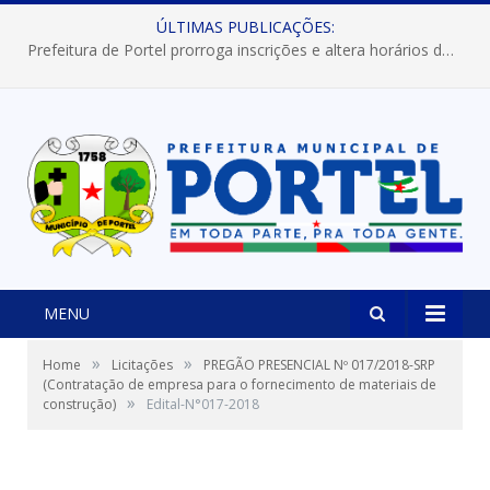
ÚLTIMAS PUBLICAÇÕES:
Prefeitura de Portel prorroga inscrições e altera horários dos concursos “Musa” e “Miss Mix Verão 2026”
MENU
»
»
Home
Licitações
PREGÃO PRESENCIAL Nº 017/2018-SRP
(Contratação de empresa para o fornecimento de materiais de
»
construção)
Edital-N°017-2018