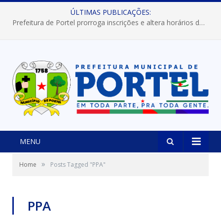
ÚLTIMAS PUBLICAÇÕES:
Prefeitura de Portel prorroga inscrições e altera horários dos concursos “Musa” e “Miss Mix Verão 2026”
MENU
»
Home
Posts Tagged "PPA"
PPA