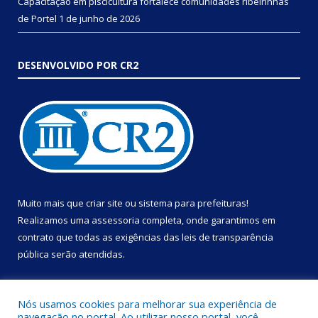
Capacitação em piscicultura fortalece comunidades ribeirinhas
de Portel
1 de junho de 2026
DESENVOLVIDO POR CR2
Muito mais que
criar site
ou
sistema para prefeituras
!
Realizamos uma
assessoria
completa, onde garantimos em
contrato que todas as exigências das
leis de transparência
pública
serão atendidas.
Conheça o
PNTP
e o
Radar da Transparência Pública
Nós usamos cookies para melhorar sua experiência de
navegação no portal. Ao utilizar nosso portal, você