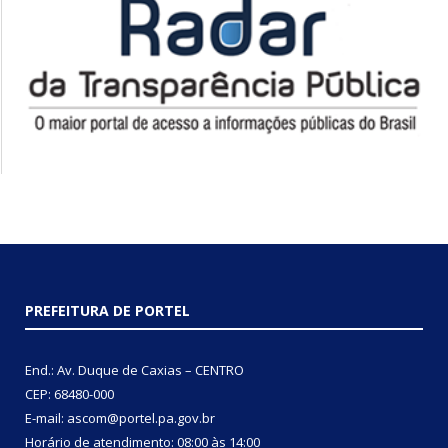
PREFEITURA DE PORTEL
End.: Av. Duque de Caxias – CENTRO
CEP: 68480-000
E-mail: ascom@portel.pa.gov.br
Horário de atendimento: 08:00 às 14:00