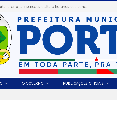
Prefeitura de Portel abre inscrições para concursos que elegerão os destaques do Verão 2026
IO
O GOVERNO
PUBLICAÇÕES OFICIAIS