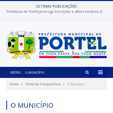
ÚLTIMAS PUBLICAÇÕES:
Prefeitura de Portel prorroga inscrições e altera horários dos concursos “Musa” e “Miss Mix Verão 2026”
MENU:
O MUNICÍPIO
»
»
Home
Portal da Transparência
O Município
O MUNICÍPIO