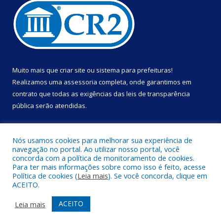
Muito mais que
criar site
ou
sistema para prefeituras
!
Realizamos uma
assessoria
completa, onde garantimos em
contrato que todas as exigências das
leis de transparência
pública
serão atendidas.
Conheça o
PNTP
e o
Radar da Transparência Pública
Nós usamos cookies para melhorar sua experiência de
navegação no portal. Ao utilizar nosso portal, você
concorda com a política de monitoramento de cookies.
Para ter mais informações sobre como isso é feito, acesse
Política de cookies (
Leia mais
). Se você concorda, clique em
Todos os direitos reservados a Prefeitura Municipal de Portel.
ACEITO.
Mapa do Site
Acessar Área Administrativa
ACEITO
Leia mais
Acessar Webmail