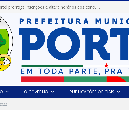
Prefeitura de Portel prorroga inscrições e altera horários dos concursos “Musa” e “Miss Mix Verão 2026”
IO
O GOVERNO
PUBLICAÇÕES OFICIAIS
2022