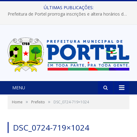
ÚLTIMAS PUBLICAÇÕES:
Prefeitura de Portel prorroga inscrições e altera horários dos concursos “Musa” e “Miss Mix Verão 2026”
MENU
»
»
Home
Prefeito
DSC_0724-719×1024
DSC_0724-719×1024