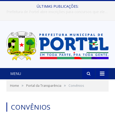
ÚLTIMAS PUBLICAÇÕES:
Prefeitura de Portel abre inscrições para concursos que elegerão os destaques do Verão 2026
MENU
»
»
Home
Portal da Transparência
Convênios
CONVÊNIOS