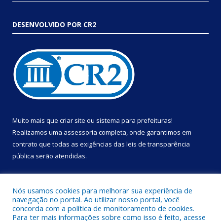
DESENVOLVIDO POR CR2
Muito mais que
criar site
ou
sistema para prefeituras
!
Realizamos uma
assessoria
completa, onde garantimos em
contrato que todas as exigências das
leis de transparência
pública
serão atendidas.
Conheça o
PNTP
e o
Radar da Transparência Pública
Nós usamos cookies para melhorar sua experiência de
navegação no portal. Ao utilizar nosso portal, você
concorda com a política de monitoramento de cookies.
Para ter mais informações sobre como isso é feito, acesse