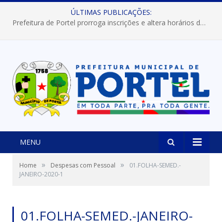
ÚLTIMAS PUBLICAÇÕES:
Prefeitura de Portel prorroga inscrições e altera horários dos concursos “Musa” e “Miss Mix Verão 2026”
MENU
»
»
Home
Despesas com Pessoal
01.FOLHA-SEMED.-
JANEIRO-2020-1
01.FOLHA-SEMED.-JANEIRO-