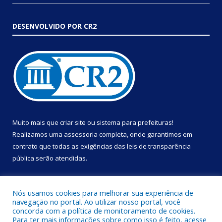
DESENVOLVIDO POR CR2
Muito mais que
criar site
ou
sistema para prefeituras
!
Realizamos uma
assessoria
completa, onde garantimos em
contrato que todas as exigências das
leis de transparência
pública
serão atendidas.
Conheça o
PNTP
e o
Radar da Transparência Pública
Nós usamos cookies para melhorar sua experiência de
navegação no portal. Ao utilizar nosso portal, você
concorda com a política de monitoramento de cookies.
Para ter mais informações sobre como isso é feito, acesse