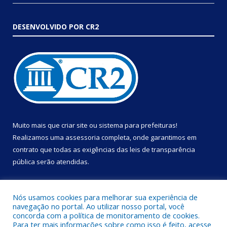
DESENVOLVIDO POR CR2
Muito mais que
criar site
ou
sistema para prefeituras
!
Realizamos uma
assessoria
completa, onde garantimos em
contrato que todas as exigências das
leis de transparência
pública
serão atendidas.
Conheça o
PNTP
e o
Radar da Transparência Pública
Nós usamos cookies para melhorar sua experiência de
navegação no portal. Ao utilizar nosso portal, você
concorda com a política de monitoramento de cookies.
Para ter mais informações sobre como isso é feito, acesse