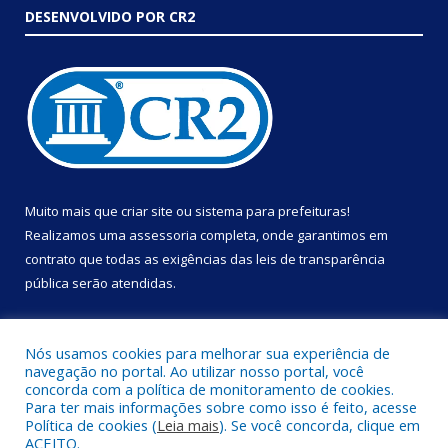
DESENVOLVIDO POR CR2
Muito mais que
criar site
ou
sistema para prefeituras
!
Realizamos uma
assessoria
completa, onde garantimos em
contrato que todas as exigências das
leis de transparência
pública
serão atendidas.
Conheça o
PNTP
e o
Radar da Transparência Pública
Nós usamos cookies para melhorar sua experiência de
navegação no portal. Ao utilizar nosso portal, você
concorda com a política de monitoramento de cookies.
Para ter mais informações sobre como isso é feito, acesse
Política de cookies (
Leia mais
). Se você concorda, clique em
Todos os direitos reservados a Prefeitura Municipal de Portel.
ACEITO.