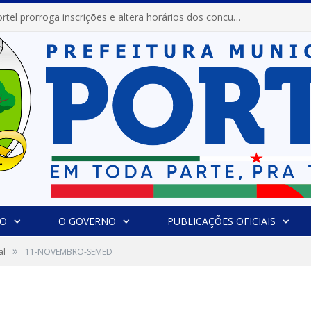
Prefeitura de Portel prorroga inscrições e altera horários dos concursos “Musa” e “Miss Mix Verão 2026”
IO
O GOVERNO
PUBLICAÇÕES OFICIAIS
»
al
11-NOVEMBRO-SEMED