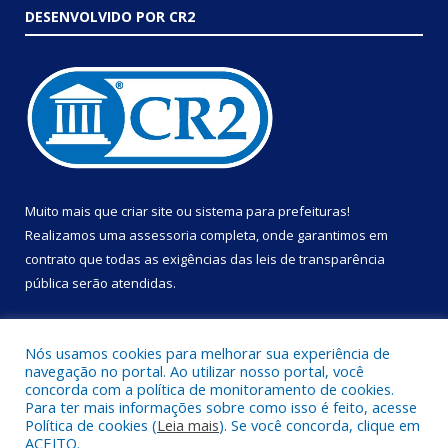
DESENVOLVIDO POR CR2
Muito mais que
criar site
ou
sistema para prefeituras
!
Realizamos uma
assessoria
completa, onde garantimos em
contrato que todas as exigências das
leis de transparência
pública
serão atendidas.
Conheça o
PNTP
e o
Radar da Transparência Pública
Nós usamos cookies para melhorar sua experiência de
navegação no portal. Ao utilizar nosso portal, você
concorda com a política de monitoramento de cookies.
Para ter mais informações sobre como isso é feito, acesse
Política de cookies (
Leia mais
). Se você concorda, clique em
Todos os direitos reservados a Prefeitura Municipal de Portel.
ACEITO.