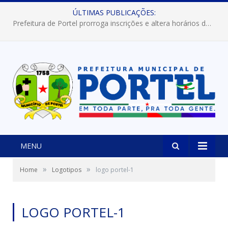
ÚLTIMAS PUBLICAÇÕES:
Prefeitura de Portel abre inscrições para concursos que elegerão os destaques do Verão 2026
MENU
»
»
Home
Logotipos
logo portel-1
LOGO PORTEL-1