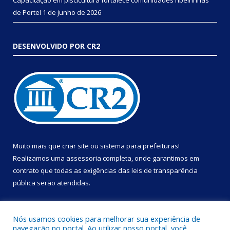
Capacitação em piscicultura fortalece comunidades ribeirinhas
de Portel
1 de junho de 2026
DESENVOLVIDO POR CR2
Muito mais que
criar site
ou
sistema para prefeituras
!
Realizamos uma
assessoria
completa, onde garantimos em
contrato que todas as exigências das
leis de transparência
pública
serão atendidas.
Conheça o
PNTP
e o
Radar da Transparência Pública
Nós usamos cookies para melhorar sua experiência de
navegação no portal. Ao utilizar nosso portal, você