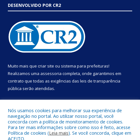
DESENVOLVIDO POR CR2
Muito mais que
criar site
ou
sistema para prefeituras
!
Realizamos uma
assessoria
completa, onde garantimos em
contrato que todas as exigências das
leis de transparência
pública
serão atendidas.
Conheça o
PNTP
e o
Radar da Transparência Pública
Nós usamos cookies para melhorar sua experiência de
navegação no portal. Ao utilizar nosso portal, você
concorda com a política de monitoramento de cookies.
Para ter mais informações sobre como isso é feito, acesse
Política de cookies (
Leia mais
). Se você concorda, clique em
Todos os direitos reservados a Prefeitura Municipal de Portel.
ACEITO.