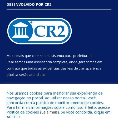
DESENVOLVIDO POR CR2
Muito mais que
criar site
ou
sistema para prefeituras
!
Realizamos uma
assessoria
completa, onde garantimos em
contrato que todas as exigências das
leis de transparência
pública
serão atendidas.
Conheça o
PNTP
e o
Radar da Transparência Pública
Nós usamos cookies para melhorar sua experiência de
navegação no portal. Ao utilizar nosso portal, você
concorda com a política de monitoramento de cookies.
Para ter mais informações sobre como isso é feito, acesse
Política de cookies (
Leia mais
). Se você concorda, clique em
Todos os direitos reservados a Prefeitura Municipal de Portel.
ACEITO.