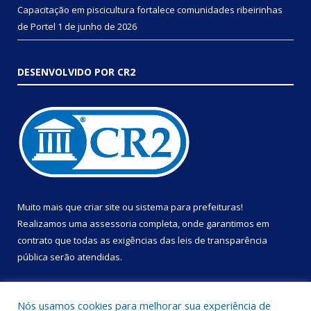
Capacitação em piscicultura fortalece comunidades ribeirinhas
de Portel
1 de junho de 2026
DESENVOLVIDO POR CR2
Muito mais que
criar site
ou
sistema para prefeituras
!
Realizamos uma
assessoria
completa, onde garantimos em
contrato que todas as exigências das
leis de transparência
pública
serão atendidas.
Conheça o
PNTP
e o
Radar da Transparência Pública
Nós usamos cookies para melhorar sua experiência de