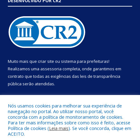
DESENVOLVIDO POR CR2
Muito mais que
criar site
ou
sistema para prefeituras
!
Realizamos uma
assessoria
completa, onde garantimos em
contrato que todas as exigências das
leis de transparência
pública
serão atendidas.
Conheça o
PNTP
e o
Radar da Transparência Pública
Nós usamos cookies para melhorar sua experiência de
navegação no portal. Ao utilizar nosso portal, você
concorda com a política de monitoramento de cookies.
Para ter mais informações sobre como isso é feito, acesse
Política de cookies (
Leia mais
). Se você concorda, clique em
Todos os direitos reservados a Prefeitura Municipal de Portel.
ACEITO.