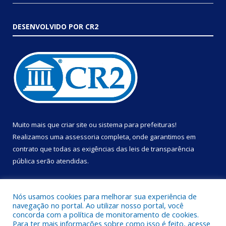
DESENVOLVIDO POR CR2
Muito mais que
criar site
ou
sistema para prefeituras
!
Realizamos uma
assessoria
completa, onde garantimos em
contrato que todas as exigências das
leis de transparência
pública
serão atendidas.
Conheça o
PNTP
e o
Radar da Transparência Pública
Nós usamos cookies para melhorar sua experiência de
navegação no portal. Ao utilizar nosso portal, você
concorda com a política de monitoramento de cookies.
Para ter mais informações sobre como isso é feito, acesse