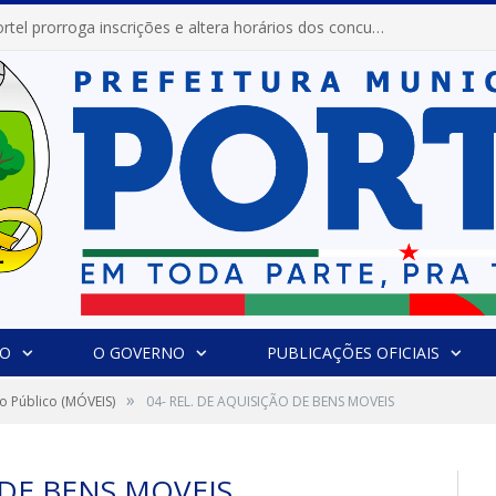
Prefeitura de Portel prorroga inscrições e altera horários dos concursos “Musa” e “Miss Mix Verão 2026”
IO
O GOVERNO
PUBLICAÇÕES OFICIAIS
»
o Público (MÓVEIS)
04- REL. DE AQUISIÇÃO DE BENS MOVEIS
 DE BENS MOVEIS