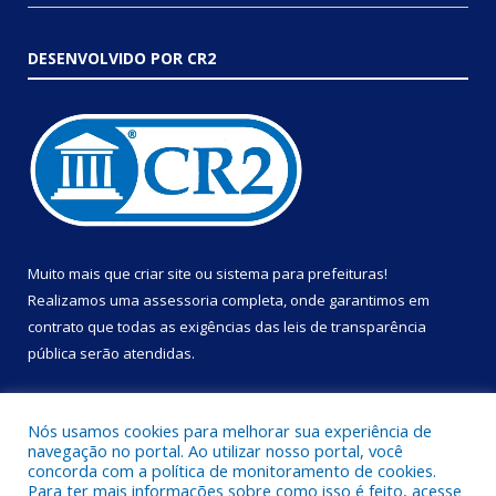
DESENVOLVIDO POR CR2
Muito mais que
criar site
ou
sistema para prefeituras
!
Realizamos uma
assessoria
completa, onde garantimos em
contrato que todas as exigências das
leis de transparência
pública
serão atendidas.
Conheça o
PNTP
e o
Radar da Transparência Pública
Nós usamos cookies para melhorar sua experiência de
navegação no portal. Ao utilizar nosso portal, você
concorda com a política de monitoramento de cookies.
Para ter mais informações sobre como isso é feito, acesse