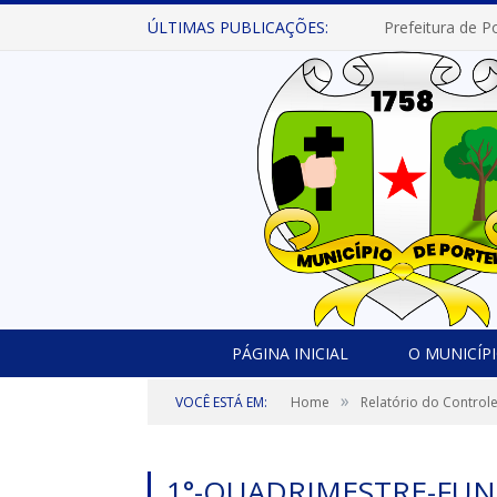
ÚLTIMAS PUBLICAÇÕES:
PÁGINA INICIAL
O MUNICÍP
»
VOCÊ ESTÁ EM:
Home
Relatório do Controle
1°-QUADRIMESTRE-FUN