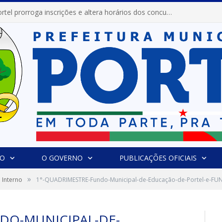
Prefeitura de Portel prorroga inscrições e altera horários dos concursos “Musa” e “Miss Mix Verão 2026”
IO
O GOVERNO
PUBLICAÇÕES OFICIAIS
»
 Interno
1°-QUADRIMESTRE-Fundo-Municipal-de-Educação-de-Portel-e-FU
DO-MUNICIPAL-DE-