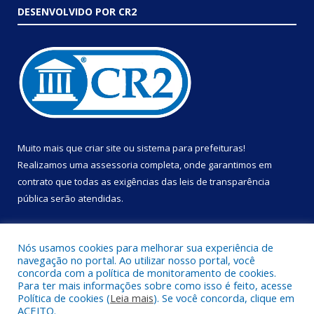
DESENVOLVIDO POR CR2
Muito mais que
criar site
ou
sistema para prefeituras
!
Realizamos uma
assessoria
completa, onde garantimos em
contrato que todas as exigências das
leis de transparência
pública
serão atendidas.
Conheça o
PNTP
e o
Radar da Transparência Pública
Nós usamos cookies para melhorar sua experiência de
navegação no portal. Ao utilizar nosso portal, você
concorda com a política de monitoramento de cookies.
Para ter mais informações sobre como isso é feito, acesse
Política de cookies (
Leia mais
). Se você concorda, clique em
Todos os direitos reservados a Prefeitura Municipal de Portel.
ACEITO.