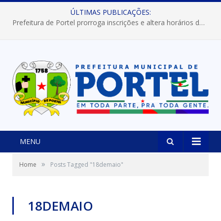
ÚLTIMAS PUBLICAÇÕES:
Prefeitura de Portel prorroga inscrições e altera horários dos concursos “Musa” e “Miss Mix Verão 2026”
MENU
»
Home
Posts Tagged "18demaio"
18DEMAIO